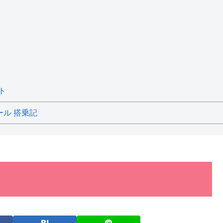
ト
ール 搭乗記