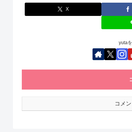
e
er
e
s
et
b
dI
A
X
o
n
p
o
p
k
yut
コメン