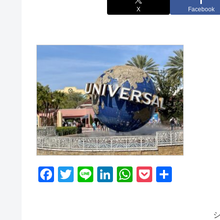
X
Facebook
F
T
Li
Li
W
P
共
a
wi
n
n
h
o
有
c
tt
e
k
at
ck