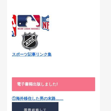
スポーツ記事リンク集
電子書籍出版しました!
①海外移住した男の末路……