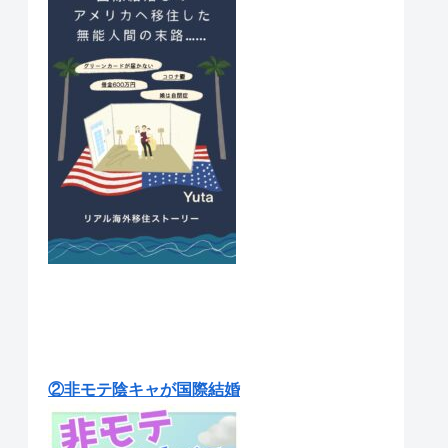
②非モテ陰キャが国際結婚