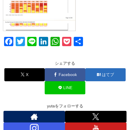
F
T
Li
Li
W
P
共
a
wi
n
n
h
o
有
c
tt
e
k
at
ck
シェアする
e
er
e
s
et
X
Facebook
はてブ
b
dI
A
o
n
p
LINE
o
p
k
yutaをフォローする