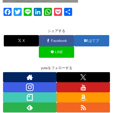
F
T
Li
Li
W
P
共
a
wi
n
n
h
o
有
c
tt
e
k
at
ck
シェアする
e
er
e
s
et
X
Facebook
はてブ
b
dI
A
o
n
p
LINE
o
p
k
yutaをフォローする