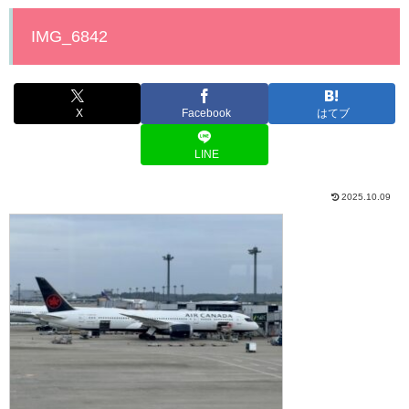
IMG_6842
X
Facebook
はてブ
LINE
2025.10.09