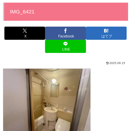
IMG_6421
X
Facebook
はてブ
LINE
2025.09.15