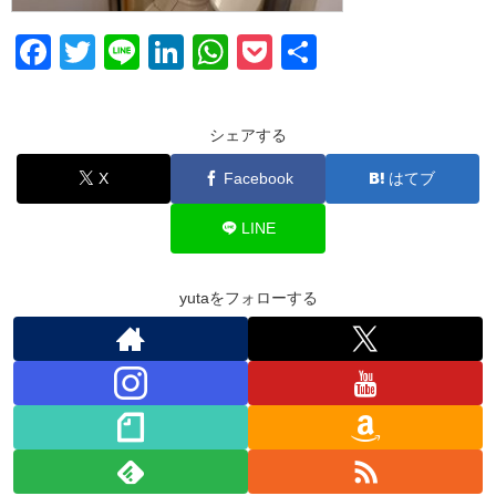
F
T
Li
Li
W
P
共
a
wi
n
n
h
o
有
c
tt
e
k
at
ck
シェアする
e
er
e
s
et
X
Facebook
はてブ
b
dI
A
o
n
p
LINE
o
p
k
yutaをフォローする