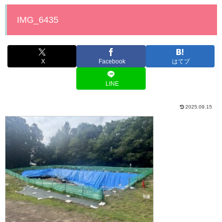
IMG_6435
X
Facebook
はてブ
LINE
2025.09.15