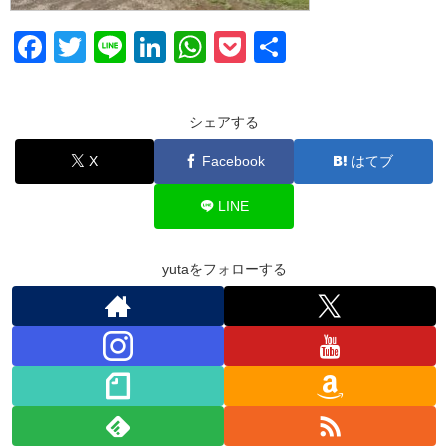
F
T
Li
Li
W
P
共
a
wi
n
n
h
o
有
c
tt
e
k
at
ck
シェアする
e
er
e
s
et
X
Facebook
はてブ
b
dI
A
o
n
p
LINE
o
p
k
yutaをフォローする