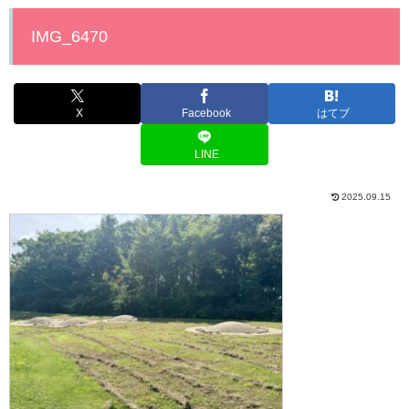
IMG_6470
X
Facebook
はてブ
LINE
2025.09.15