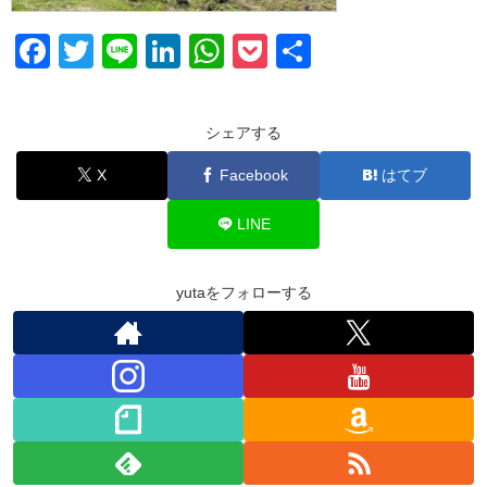
F
T
Li
Li
W
P
共
a
wi
n
n
h
o
有
c
tt
e
k
at
ck
シェアする
e
er
e
s
et
X
Facebook
はてブ
b
dI
A
o
n
p
LINE
o
p
k
yutaをフォローする