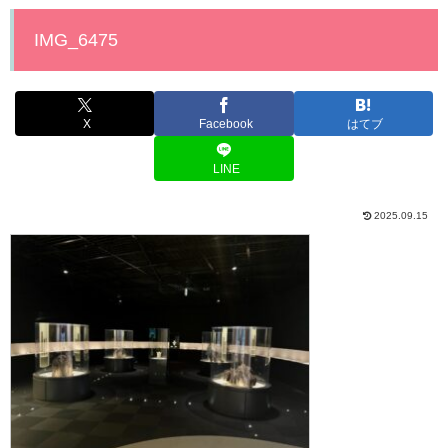
IMG_6475
X
Facebook
はてブ
LINE
2025.09.15