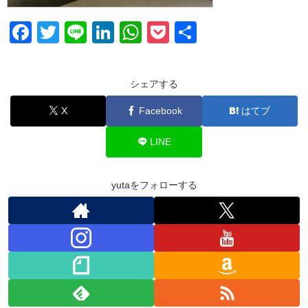
F
T
Li
Li
W
P
共
a
wi
n
n
h
o
有
c
tt
e
k
at
ck
シェアする
e
er
e
s
et
X
Facebook
はてブ
b
dI
A
o
n
p
LINE
o
p
k
yutaをフォローする