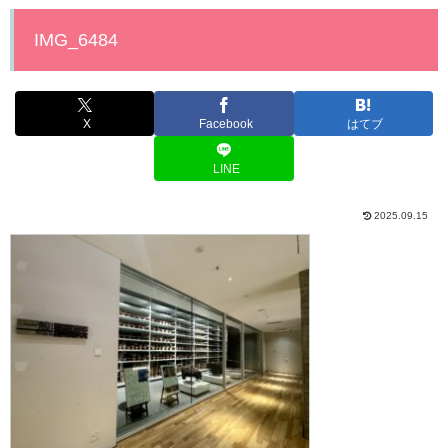
IMG_6484
X
Facebook
はてブ
LINE
2025.09.15