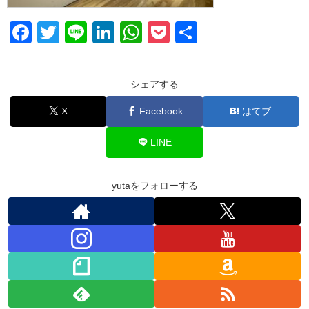
F
T
Li
Li
W
P
共
a
wi
n
n
h
o
有
c
tt
e
k
at
ck
シェアする
e
er
e
s
et
X
Facebook
はてブ
b
dI
A
o
n
p
LINE
o
p
k
yutaをフォローする