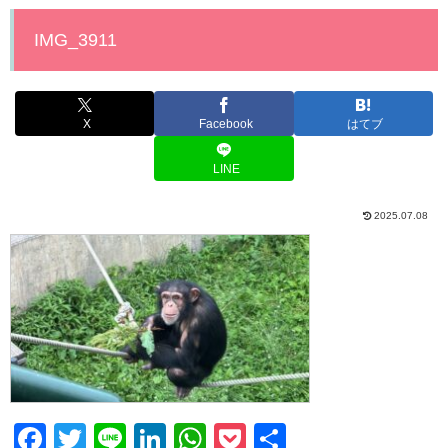
IMG_3911
X
Facebook
はてブ
LINE
2025.07.08
F
T
Li
Li
W
P
共