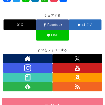
a
wi
n
n
h
o
有
c
tt
e
k
at
ck
シェアする
e
er
e
s
et
X
Facebook
はてブ
b
dI
A
o
n
p
LINE
o
p
k
yutaをフォローする