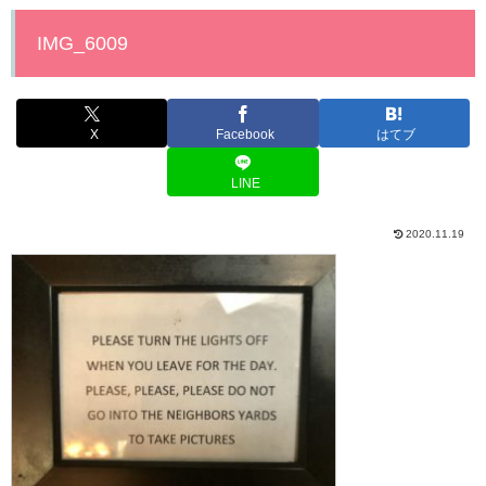
IMG_6009
X
Facebook
はてブ
LINE
2020.11.19