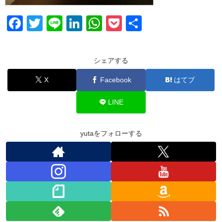
F
T
Li
Li
W
P
共
a
wi
n
n
h
o
有
c
tt
e
k
at
ck
シェアする
e
er
e
s
et
X
Facebook
はてブ
b
dI
A
o
n
p
LINE
o
p
k
yutaをフォローする