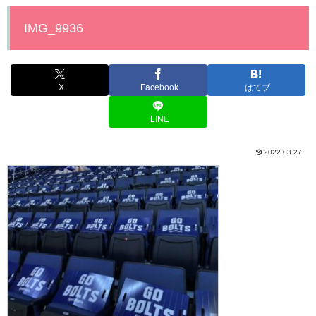
IMG_9936
X
Facebook
はてブ
LINE
2022.03.27