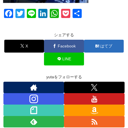
F
T
Li
Li
W
P
共
a
wi
n
n
h
o
有
c
tt
e
k
at
ck
シェアする
e
er
e
s
et
X
Facebook
はてブ
b
dI
A
o
n
p
LINE
o
p
k
yutaをフォローする