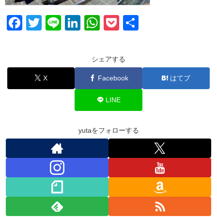
F
T
Li
Li
W
P
共
a
wi
n
n
h
o
有
c
tt
e
k
at
ck
シェアする
e
er
e
s
et
X
Facebook
はてブ
b
dI
A
o
n
p
LINE
o
p
k
yutaをフォローする