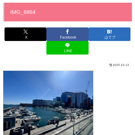
IMG_6864
X
Facebook
はてブ
LINE
2025.10.13