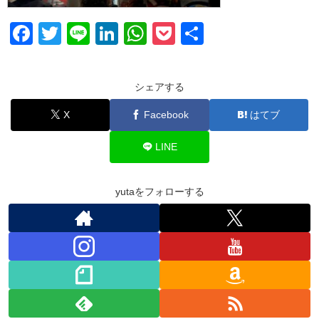
F
T
Li
Li
W
P
共
a
wi
n
n
h
o
有
c
tt
e
k
at
ck
シェアする
e
er
e
s
et
X
Facebook
はてブ
b
dI
A
o
n
p
LINE
o
p
k
yutaをフォローする