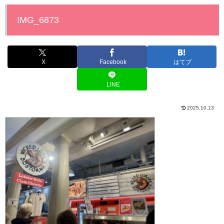
IMG_6873
X
Facebook
はてブ
LINE
2025.10.13