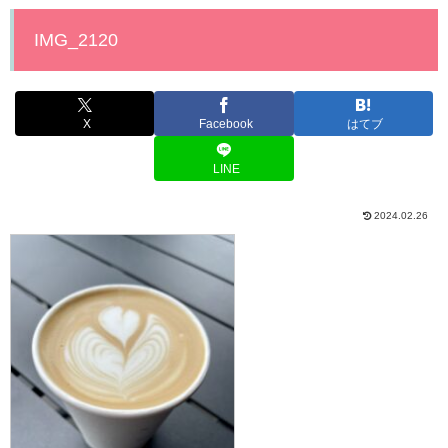
IMG_2120
X
Facebook
はてブ
LINE
2024.02.26