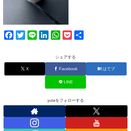
F
T
Li
Li
W
P
共
a
wi
n
n
h
o
有
c
tt
e
k
at
ck
シェアする
e
er
e
s
et
X
Facebook
はてブ
b
dI
A
o
n
p
LINE
o
p
k
yutaをフォローする