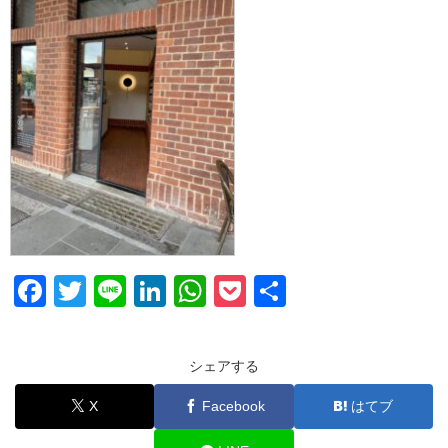
F
T
Li
Li
W
P
共
a
wi
n
n
h
o
有
c
tt
e
k
at
ck
シェアする
e
er
e
s
et
X
Facebook
はてブ
b
dI
A