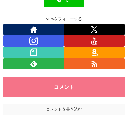
o
n
p
LINE
o
p
k
yutaをフォローする
コメント
コメントを書き込む