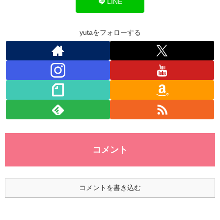
o
n
p
LINE
o
p
k
yutaをフォローする
コメント
コメントを書き込む