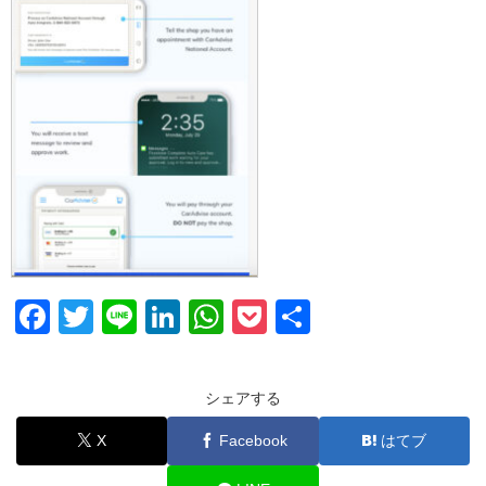
F
T
Li
Li
W
P
共
a
wi
n
n
h
o
有
c
tt
e
k
at
ck
シェアする
e
er
e
s
et
X
Facebook
はてブ
b
dI
A