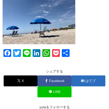
F
T
Li
Li
W
P
共
a
wi
n
n
h
o
有
c
tt
e
k
at
ck
シェアする
e
er
e
s
et
X
Facebook
はてブ
b
dI
A
o
n
p
LINE
o
p
k
yutaをフォローする