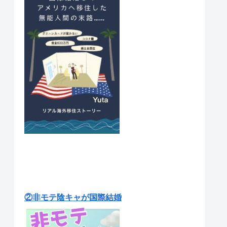
②非モテ陰キャが国際結婚