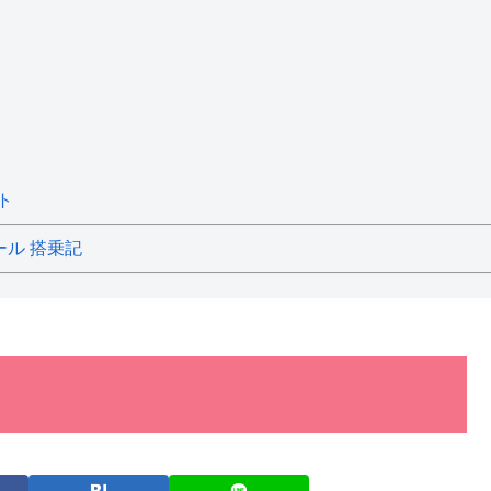
ト
ール 搭乗記