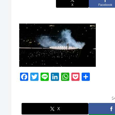
X
Facebook
F
T
Li
Li
W
P
共
a
wi
n
n
h
o
有
c
tt
e
k
at
ck
e
er
e
s
et
b
dI
A
X