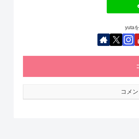
o
n
p
o
p
k
yut
コメン