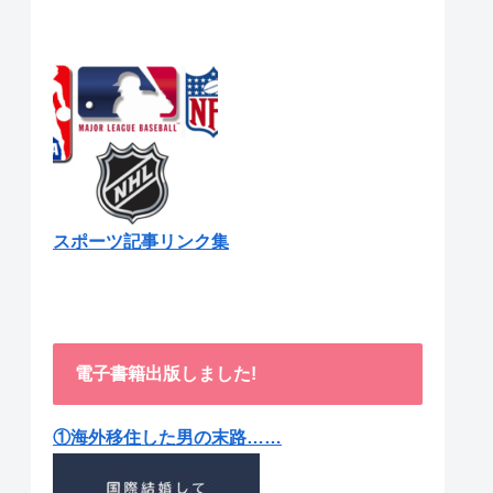
スポーツ記事リンク集
電子書籍出版しました!
①海外移住した男の末路……