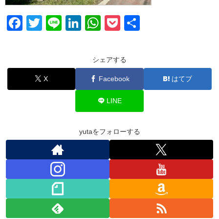
F
T
Li
Li
W
P
共
a
wi
n
n
h
o
有
c
tt
e
k
at
ck
シェアする
e
er
e
s
et
X
Facebook
はてブ
b
dI
A
o
n
p
LINE
o
p
k
yutaをフォローする