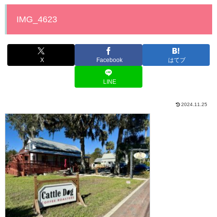
IMG_4623
X
Facebook
はてブ
LINE
2024.11.25