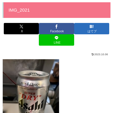
IMG_2021
X
Facebook
はてブ
LINE
2023.10.06