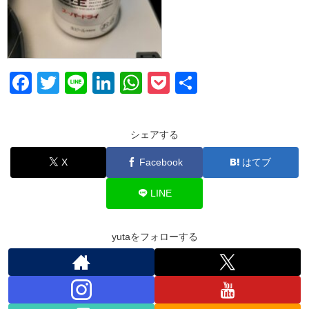
F
T
Li
Li
W
P
共
a
wi
n
n
h
o
有
c
tt
e
k
at
ck
シェアする
e
er
e
s
et
X
Facebook
はてブ
b
dI
A
o
n
p
LINE
o
p
k
yutaをフォローする