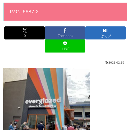
IMG_6687 2
X
Facebook
はてブ
LINE
2021.02.15