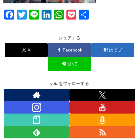
F
T
Li
Li
W
P
共
a
wi
n
n
h
o
有
c
tt
e
k
at
ck
シェアする
e
er
e
s
et
X
Facebook
はてブ
b
dI
A
o
n
p
LINE
o
p
k
yutaをフォローする