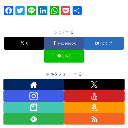
F
T
Li
Li
W
P
共
a
wi
n
n
h
o
有
c
tt
e
k
at
ck
シェアする
e
er
e
s
et
X
Facebook
はてブ
b
dI
A
o
n
p
LINE
o
p
k
yutaをフォローする