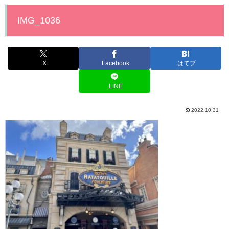
IMG_1036
X
Facebook
はてブ
LINE
2022.10.31