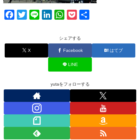
F
T
Li
Li
W
P
共
a
wi
n
n
h
o
有
c
tt
e
k
at
ck
シェアする
e
er
e
s
et
X
Facebook
はてブ
b
dI
A
o
n
p
LINE
o
p
k
yutaをフォローする