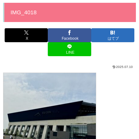
IMG_4018
X
Facebook
はてブ
LINE
2025.07.10