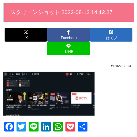
スクリーンショット 2022-08-12 14.12.27
X
Facebook
はてブ
LINE
2022.08.13
F
T
Li
Li
W
P
共
a
wi
n
n
h
o
有