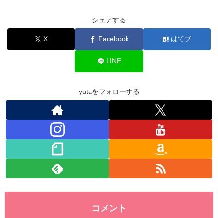
c
tt
e
k
at
ck
シェアする
e
er
e
s
et
X
Facebook
はてブ
b
dI
A
o
n
p
LINE
o
p
k
yutaをフォローする
コメント