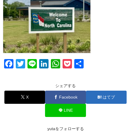
F
T
Li
Li
W
P
共
a
wi
n
n
h
o
有
c
tt
e
k
at
ck
シェアする
e
er
e
s
et
X
Facebook
はてブ
b
dI
A
o
n
p
LINE
o
p
k
yutaをフォローする