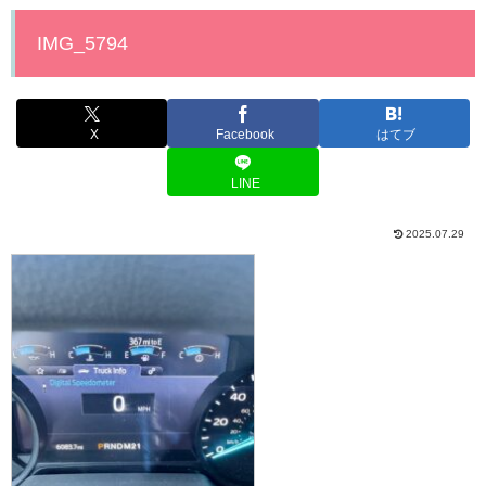
IMG_5794
X
Facebook
はてブ
LINE
2025.07.29