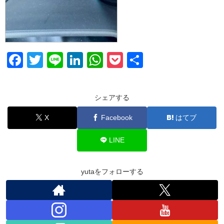
F
T
Li
Li
W
P
共
a
wi
n
n
h
o
有
c
tt
e
k
at
ck
シェアする
e
er
e
s
et
X
Facebook
はてブ
b
dI
A
o
n
p
LINE
o
p
k
yutaをフォローする