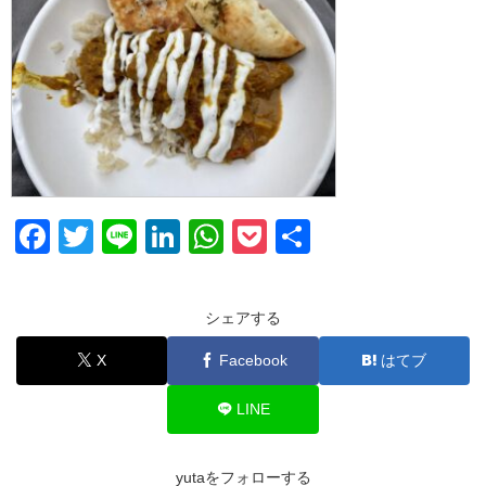
F
T
Li
Li
W
P
共
a
wi
n
n
h
o
有
c
tt
e
k
at
ck
シェアする
e
er
e
s
et
X
Facebook
はてブ
b
dI
A
o
n
p
LINE
o
p
k
yutaをフォローする