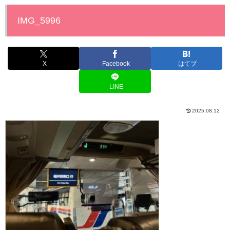
IMG_5996
X
Facebook
はてブ
LINE
2025.08.12