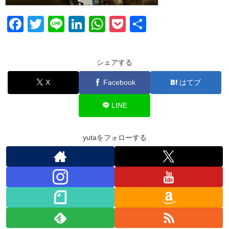
F
T
Li
Li
W
P
共
a
wi
n
n
h
o
有
c
tt
e
k
at
ck
シェアする
e
er
e
s
et
X
Facebook
はてブ
b
dI
A
o
n
p
LINE
o
p
k
yutaをフォローする