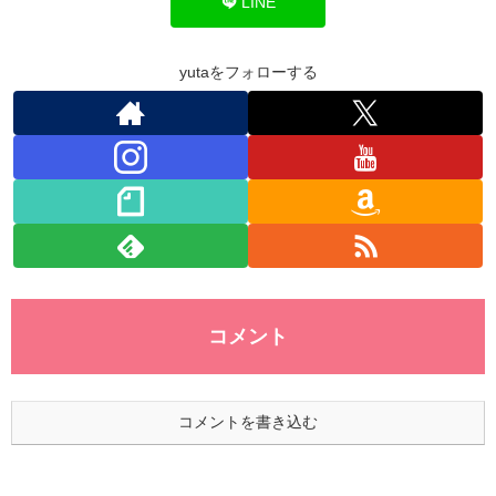
o
n
p
LINE
o
p
k
yutaをフォローする
コメント
コメントを書き込む