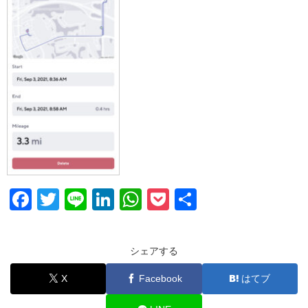
F
T
Li
Li
W
P
共
a
wi
n
n
h
o
有
c
tt
e
k
at
ck
シェアする
e
er
e
s
et
X
Facebook
はてブ
b
dI
A