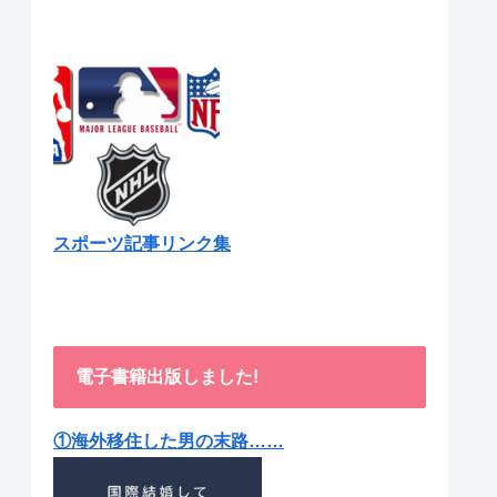
スポーツ記事リンク集
電子書籍出版しました!
①海外移住した男の末路……