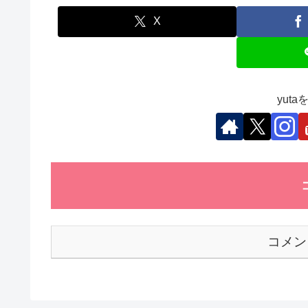
e
er
e
s
et
b
dI
A
X
o
n
p
o
p
k
yut
コメン