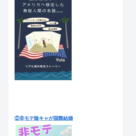
②非モテ陰キャが国際結婚