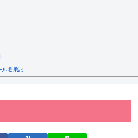
ト
ール 搭乗記