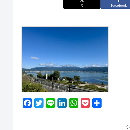
X
Facebook
F
T
Li
Li
W
P
共
a
wi
n
n
h
o
有
c
tt
e
k
at
ck