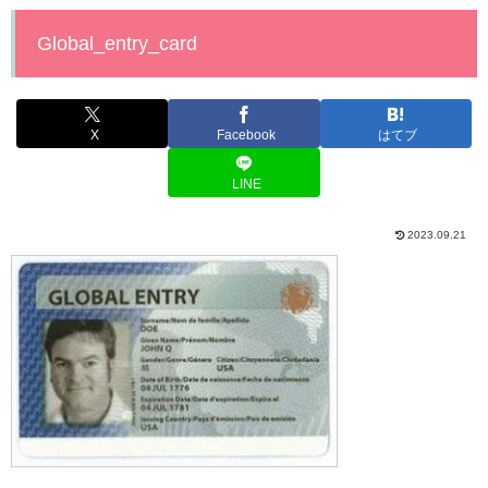
Global_entry_card
X
Facebook
はてブ
LINE
2023.09.21