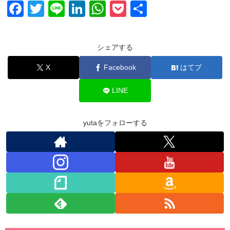
F
T
Li
Li
W
P
共
a
wi
n
n
h
o
有
c
tt
e
k
at
ck
シェアする
e
er
e
s
et
X
Facebook
はてブ
b
dI
A
o
n
p
LINE
o
p
k
yutaをフォローする