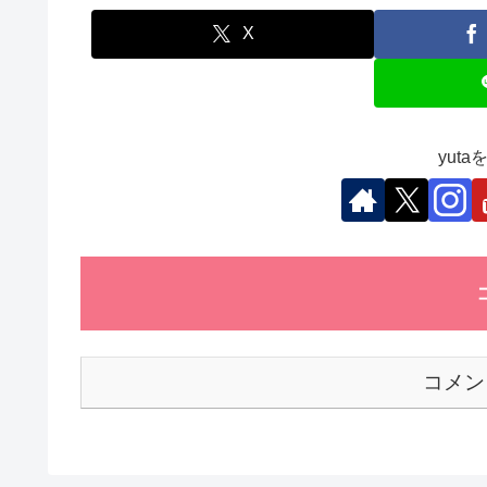
e
er
e
s
et
b
dI
A
X
o
n
p
o
p
k
yut
コメン