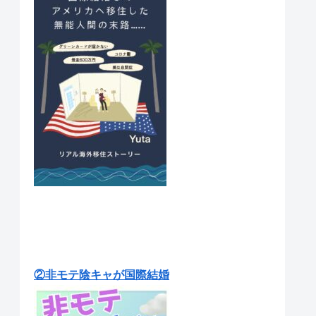
②非モテ陰キャが国際結婚