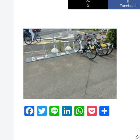
X
Facebook
F
T
Li
Li
W
P
共
a
wi
n
n
h
o
有
c
tt
e
k
at
ck