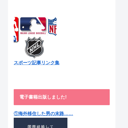
スポーツ記事リンク集
電子書籍出版しました!
①海外移住した男の末路……