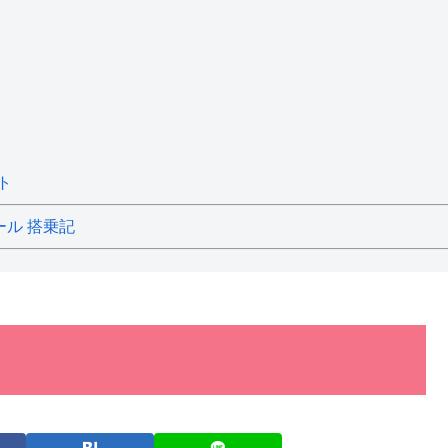
ト
ール 搭乗記