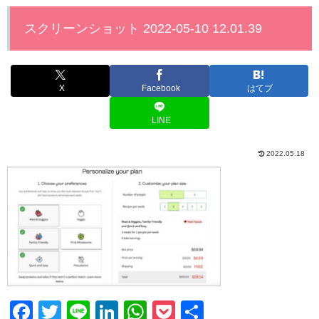
スクリーンショット 2022-05-10 12.01.39
X
Facebook
はてブ
LINE
2022.05.18
F
T
Li
Li
W
P
共