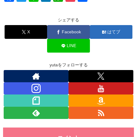
a
wi
n
n
h
o
有
c
tt
e
k
at
ck
シェアする
e
er
e
s
et
X
Facebook
はてブ
b
dI
A
o
n
p
LINE
o
p
k
yutaをフォローする