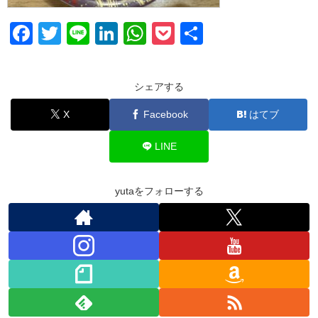
F
T
Li
Li
W
P
共
a
wi
n
n
h
o
有
c
tt
e
k
at
ck
シェアする
e
er
e
s
et
X
Facebook
はてブ
b
dI
A
o
n
p
LINE
o
p
k
yutaをフォローする