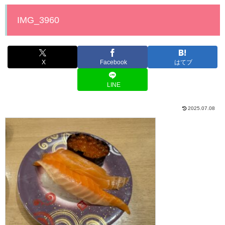
IMG_3960
X
Facebook
はてブ
LINE
2025.07.08