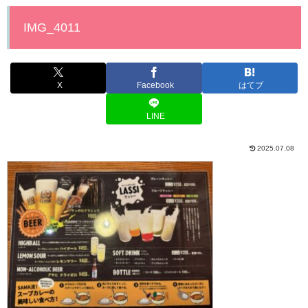
IMG_4011
X
Facebook
はてブ
LINE
2025.07.08