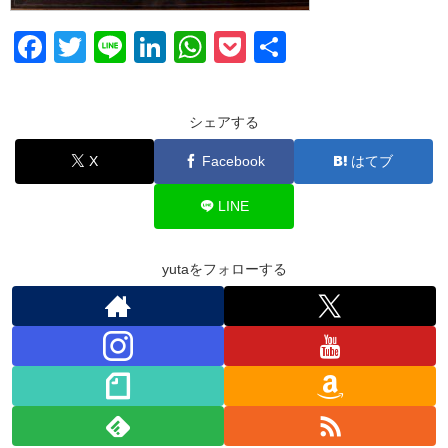
F
T
Li
Li
W
P
共
a
wi
n
n
h
o
有
c
tt
e
k
at
ck
シェアする
e
er
e
s
et
X
Facebook
はてブ
b
dI
A
o
n
p
LINE
o
p
k
yutaをフォローする