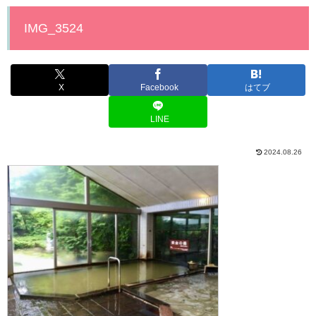
IMG_3524
X
Facebook
はてブ
LINE
2024.08.26