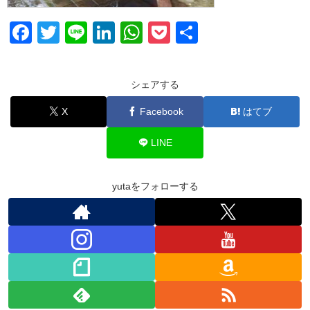
F
T
Li
Li
W
P
共
a
wi
n
n
h
o
有
c
tt
e
k
at
ck
シェアする
e
er
e
s
et
X
Facebook
はてブ
b
dI
A
o
n
p
LINE
o
p
k
yutaをフォローする