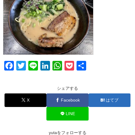
F
T
Li
Li
W
P
共
a
wi
n
n
h
o
有
c
tt
e
k
at
ck
シェアする
e
er
e
s
et
X
Facebook
はてブ
b
dI
A
o
n
p
LINE
o
p
k
yutaをフォローする