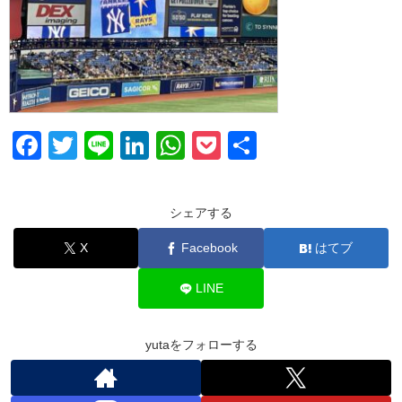
F
T
Li
Li
W
P
共
a
wi
n
n
h
o
有
c
tt
e
k
at
ck
シェアする
e
er
e
s
et
X
Facebook
はてブ
b
dI
A
o
n
p
LINE
o
p
k
yutaをフォローする