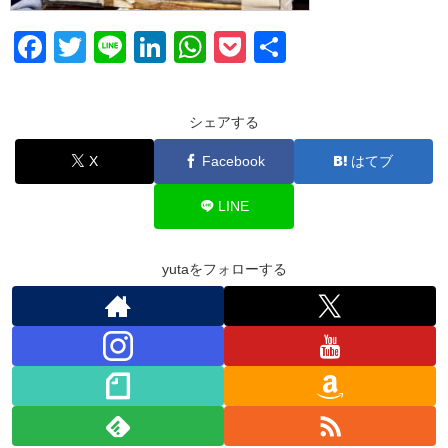
F
T
Li
Li
W
P
共
a
wi
n
n
h
o
有
c
tt
e
k
at
ck
シェアする
e
er
e
s
et
X
Facebook
はてブ
b
dI
A
o
n
p
LINE
o
p
k
yutaをフォローする