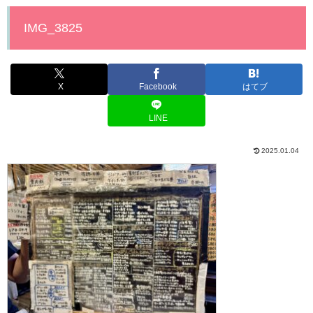
IMG_3825
X
Facebook
はてブ
LINE
2025.01.04