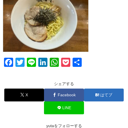
F
T
Li
Li
W
P
共
a
wi
n
n
h
o
有
c
tt
e
k
at
ck
シェアする
e
er
e
s
et
X
Facebook
はてブ
b
dI
A
o
n
p
LINE
o
p
k
yutaをフォローする