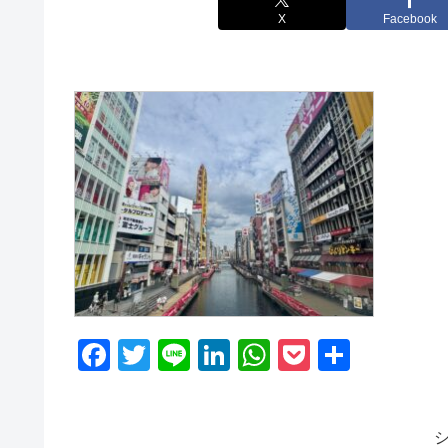
X
Facebook
F
T
Li
Li
W
P
共
a
wi
n
n
h
o
有
c
tt
e
k
at
ck