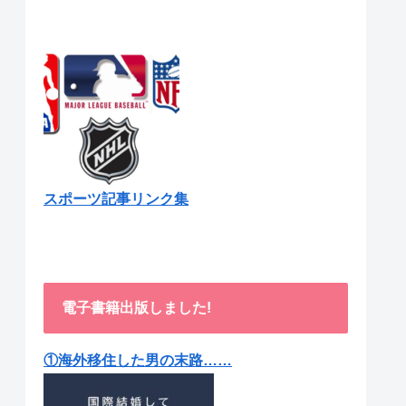
スポーツ記事リンク集
電子書籍出版しました!
①海外移住した男の末路……