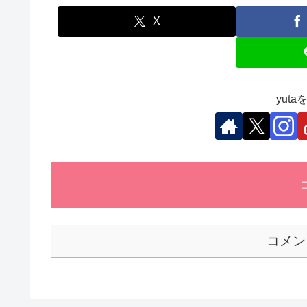
e
er
e
s
et
b
dI
A
X
o
n
p
o
p
k
yut
コメン