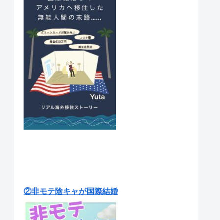
②非モテ陰キャが国際結婚