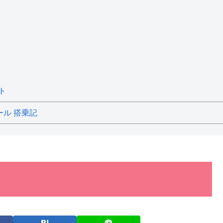
ト
ール 搭乗記