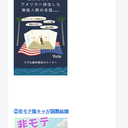
②非モテ陰キャが国際結婚