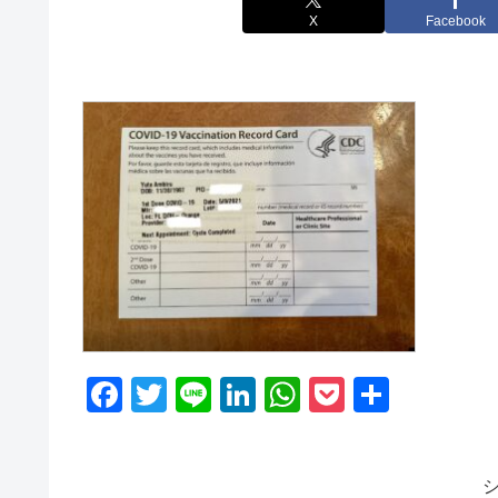
X
Facebook
F
T
Li
Li
W
P
共
a
wi
n
n
h
o
有
c
tt
e
k
at
ck