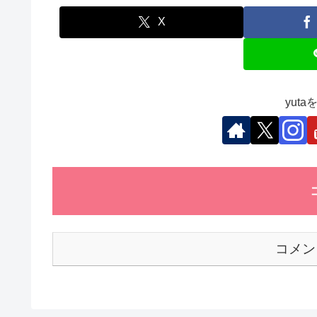
e
er
e
s
et
b
dI
A
X
o
n
p
o
p
k
yut
コメン