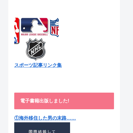
スポーツ記事リンク集
電子書籍出版しました!
①海外移住した男の末路……