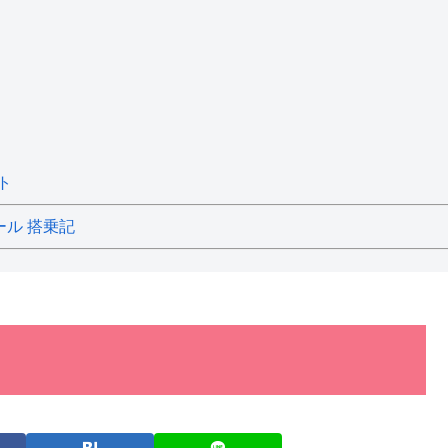
ト
ール 搭乗記