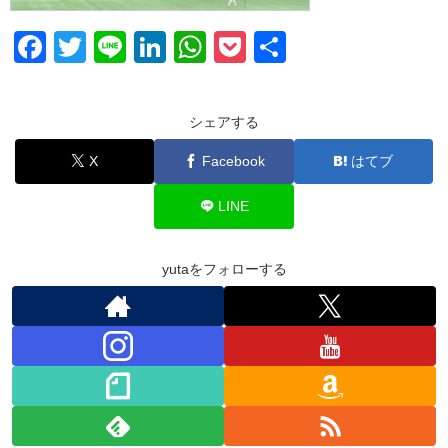
F
T
Li
Li
W
P
共
a
wi
n
n
h
o
有
c
tt
e
k
at
ck
シェアする
e
er
e
s
et
X
Facebook
はてブ
b
dI
A
o
n
p
LINE
o
p
k
yutaをフォローする