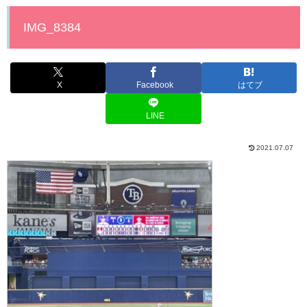
IMG_8384
X
Facebook
はてブ
LINE
2021.07.07