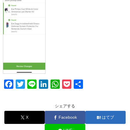
F
T
Li
Li
W
P
共
a
wi
n
n
h
o
有
c
tt
e
k
at
ck
シェアする
e
er
e
s
et
X
Facebook
はてブ
b
dI
A