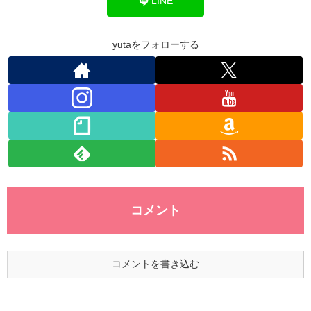
o
n
p
LINE
o
p
k
yutaをフォローする
コメント
コメントを書き込む