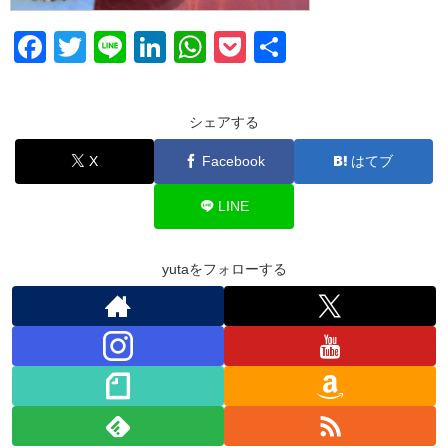
F
T
Li
Li
W
P
共
a
wi
n
n
h
o
有
c
tt
e
k
at
ck
シェアする
e
er
e
s
et
X
Facebook
はてブ
b
dI
A
o
n
p
LINE
o
p
k
yutaをフォローする