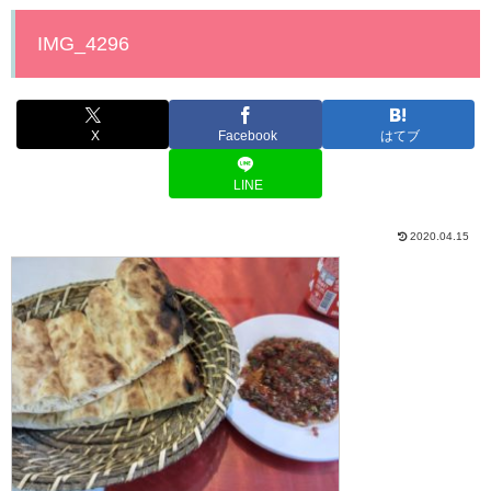
IMG_4296
X
Facebook
はてブ
LINE
2020.04.15