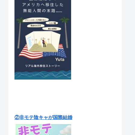
②非モテ陰キャが国際結婚