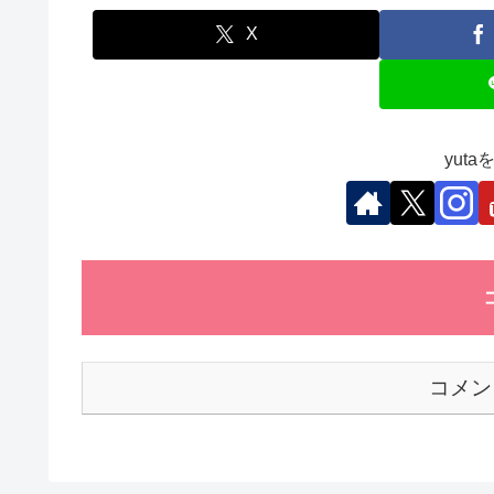
e
er
e
s
et
b
dI
A
X
o
n
p
o
p
k
yut
コメン