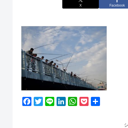
X
Facebook
F
T
Li
Li
W
P
共
a
wi
n
n
h
o
有
c
tt
e
k
at
ck