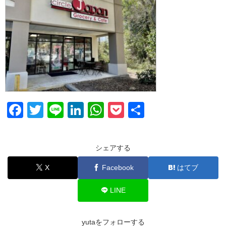
F
T
Li
Li
W
P
共
a
wi
n
n
h
o
有
c
tt
e
k
at
ck
シェアする
e
er
e
s
et
X
Facebook
はてブ
b
dI
A
o
n
p
LINE
o
p
k
yutaをフォローする