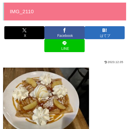
IMG_2110
X
Facebook
はてブ
LINE
2023.12.05