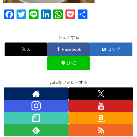
F
T
Li
Li
W
P
共
a
wi
n
n
h
o
有
c
tt
e
k
at
ck
シェアする
e
er
e
s
et
X
Facebook
はてブ
b
dI
A
o
n
p
LINE
o
p
k
yutaをフォローする