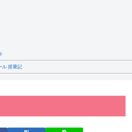
ト
ール 搭乗記