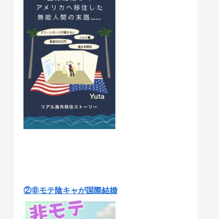
②非モテ陰キャが国際結婚