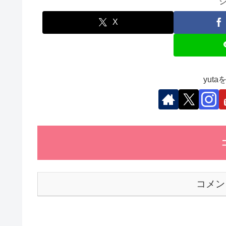
e
er
e
s
et
b
dI
A
X
o
n
p
o
p
k
yut
コメン