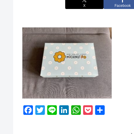
X
Facebook
F
T
Li
Li
W
P
共
a
wi
n
n
h
o
有
c
tt
e
k
at
ck