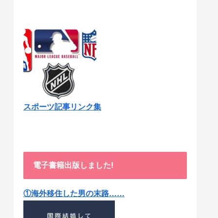
スポーツ記事リンク集
電子書籍出版しました!
①海外移住した男の末路……