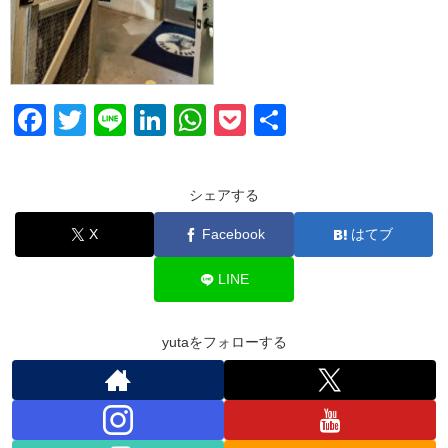
F
T
Li
Li
W
P
共
a
wi
n
n
h
o
有
c
tt
e
k
at
ck
シェアする
e
er
e
s
et
X
Facebook
はてブ
b
dI
A
o
n
p
LINE
o
p
k
yutaをフォローする