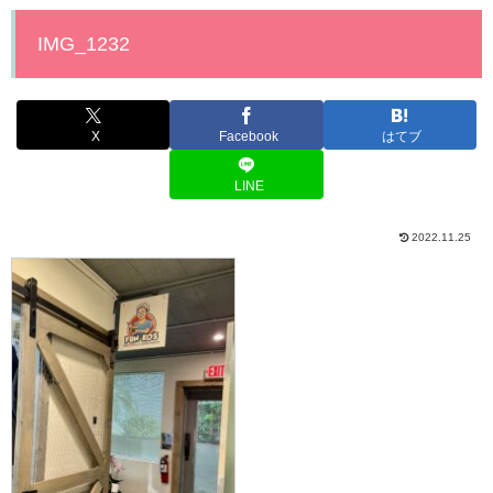
IMG_1232
X
Facebook
はてブ
LINE
2022.11.25